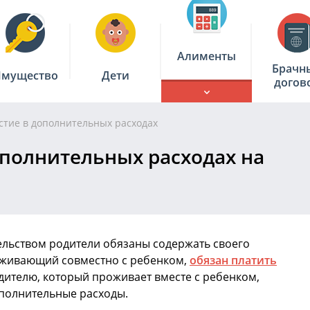
Алименты
Брачн
мущество
Дети
догов
стие в дополнительных расходах
ополнительных расходах на
ельством родители обязаны содержать своего
роживающий совместно с ребенком,
обязан платить
одителю, который проживает вместе с ребенком,
полнительные расходы.