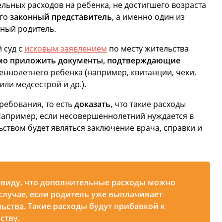
льных расходов на ребенка, не достигшего возраста
его
законный представитель
, а именно один из
мный родитель.
 суд с
исковым заявлением
по месту жительства
мо приложить документы, подтверждающие
еннолетнего ребенка (например, квитанции, чеки,
ли медсестрой и др.).
ребования, то есть
доказать
, что такие расходы
Например, если несовершеннолетний нуждается в
ством будет являться заключение врача, справки и
ввиду, что дополнительные расходы можно
 случае, если родитель уже выплачивает
льства
. Такие расходы будут прибавкой к
ству.