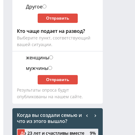
Другое
Кто чаще подает на развод?
Выберите пункт, соответствующий
вашей ситуации.
женщины
мужчины
Результаты опроса будут
опубликованы на нашем сайте.
Когда вы создали семью и
что из этого вышло?
До 23 лет и счастливы вместе
До 23 лет и счастливы вместе
9%
9%