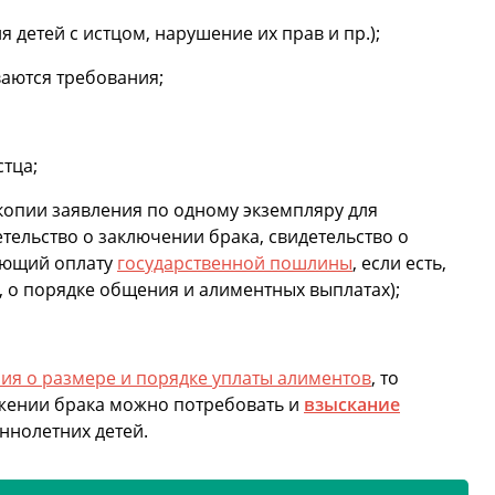
 детей с истцом, нарушение их прав и пр.);
ваются требования;
тца;
копии заявления по одному экземпляру для
етельство о заключении брака, свидетельство о
ающий оплату
государственной пошлины
, если есть,
, о порядке общения и алиментных выплатах);
ия о размере и порядке уплаты алиментов
, то
жении брака можно потребовать и
взыскание
нолетних детей.