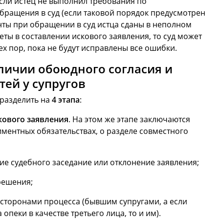
если истец не выполнил требования по
бращения в суд (если таковой порядок предусмотрен
енты при обращении в суд истца сданы в неполном
ты в составлении искового заявления, то суд может
ех пор, пока не будут исправлены все ошибки.
личии обоюдного согласия и
ей у супругов
разделить на
4 этапа
:
кового заявления
. На этом же этапе заключаются
ментных обязательствах, о разделе совместного
ние судебного заседание или отклонение заявления;
решения;
сторонами процесса (бывшим супругами, а если
опеки в качестве третьего лица, то и им).