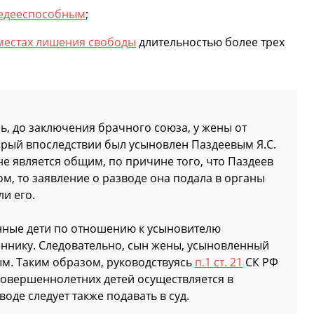
едееспособным
;
 местах лишения свободы
длительностью более трех
ь, до заключения брачного союза, у жены от
торый впоследствии был усыновлен Паздеевым Я.С.
е является общим, по причине того, что Паздеев
ом, то заявление о разводе она подала в органы
ли его.
ные дети по отношению к усыновителю
ннику. Следовательно, сын жены, усыновленный
ым. Таким образом, руководствуясь
п.1 ст. 21
СК РФ
овершеннолетних детей осуществляется в
оде следует также подавать в суд.