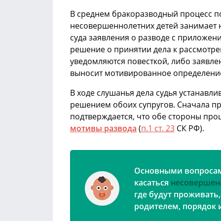
В среднем бракоразводный процесс п
несовершеннолетних детей занимает н
суда заявления о разводе с приложен
решение о принятии дела к рассмотр
уведомляются повесткой, либо заявлен
выносит мотивированное определени
В ходе слушанья дела судья устанавл
решением обоих супругов. Сначала пре
подтверждается, что обе стороны проц
мотивы развода
(
п.1 ст. 23
СК РФ).
Основными вопросам
касаться
несовершен
где будут проживать,
родителем, порядок и