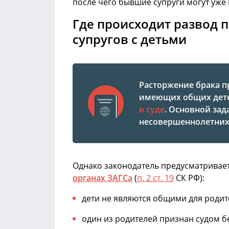
после чего бывшие супруги могут уже
Где происходит развод 
супругов с детьми
Расторжение брака п
имеющих общих дете
в суде
. Основной зад
несовершеннолетних
Однако законодатель предусматривае
органах ЗАГСа
(
п. 2 ст. 19
СК РФ):
дети не являются общими для родит
один из родителей признан судом б