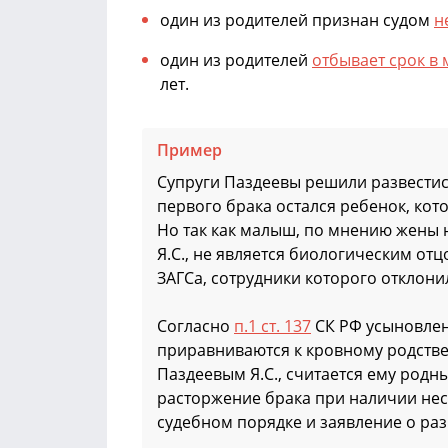
один из родителей признан судом
н
один из родителей
отбывает срок в
лет.
Пример
Супруги Паздеевы решили развестис
первого брака остался ребенок, ко
Но так как малыш, по мнению жены н
Я.С., не является биологическим отц
ЗАГСа, сотрудники которого отклони
Согласно
п.1 ст. 137
СК РФ усыновлен
приравниваются к кровному родстве
Паздеевым Я.С., считается ему родн
расторжение брака при наличии нес
судебном порядке и заявление о разв