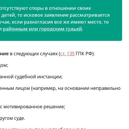
 отсутствуют споры в отношении своих
детей, то исковое заявление рассматривается
лучае, если разногласия все же имеют место, то
ся
районным или городским судьей
.
ение
в следующих случаях (
ст. 135
ГПК РФ):
цом;
анной судебной инстанции;
енным лицом (например, на основании неправильно
ес мотивированное решение;
ругом суде.