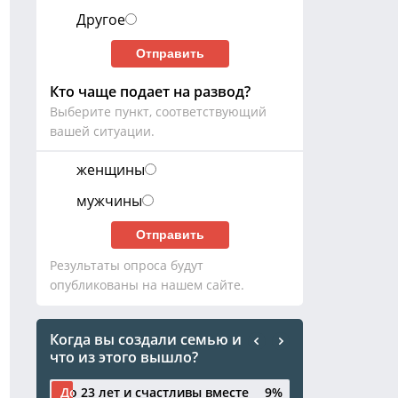
Другое
Кто чаще подает на развод?
Выберите пункт, соответствующий
вашей ситуации.
женщины
мужчины
Результаты опроса будут
опубликованы на нашем сайте.
Когда вы создали семью и
что из этого вышло?
До 23 лет и счастливы вместе
До 23 лет и счастливы вместе
9%
9%