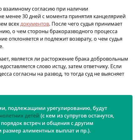
о взаимному согласию при наличии
е менее 30 дней с момента принятия канцелярией
ием всех
документов
. После чего судья принимает
ению, о чем стороны бракоразводного процесса
ие отклоняется и подлежит возврату, о чем судья
е.
ивает, является ли расторжение брака добровольным
доставляется слово истцу, затем ответчику. Если
есса согласны на развод, то тогда суд не выясняет
и, подлежащими урегулированию, будут
нолетних детей
(с кем из супругов останутся,
 порядок встреч и общения с другим
 размер алиментных выплат и пр.).