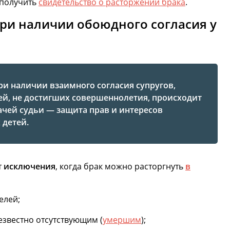
 получить
свидетельство о расторжении брака
.
при наличии обоюдного согласия у
ри наличии взаимного согласия супругов,
й, не достигших совершеннолетия, происходит
ачей судьи — защита прав и интересов
 детей.
т
исключения
, когда брак можно расторгнуть
в
елей;
езвестно отсутствующим (
умершим
);