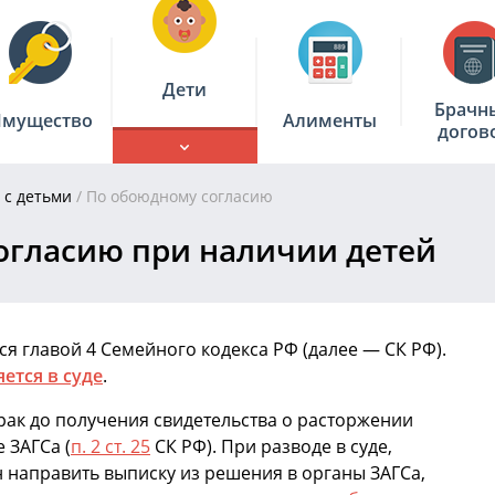
Дети
Брачн
мущество
Алименты
догов
 с детьми
/
По обоюдному согласию
огласию при наличии детей
я главой 4 Семейного кодекса РФ (далее — СК РФ).
ется в суде
.
рак до получения свидетельства о расторжении
 ЗАГСа (
п. 2 ст. 25
СК РФ). При разводе в суде,
н направить выписку из решения в органы ЗАГСа,