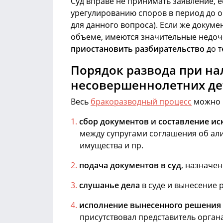
Суд вправе не принимать заявление, 
урегулированию споров в период до о
для данного вопроса). Если же докум
объеме, имеются значительные недоче
приостановить разбирательство
до т
Порядок развода при на
несовершеннолетних дет
Весь
бракоразводный процесс
можно 
сбор документов и составление ис
между супругами соглашения об али
имущества и пр.
подача документов в суд
, назначе
слушанье дела
в суде и вынесение 
исполнение вынесенного решения
присутствовал представитель органа 