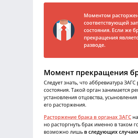
Моментом расторжени
соответствующей зап
состояния. Если же б
прекращения являетс
разводе.
Момент прекращения бра
Следует знать, что аббревиатура ЗАГС
состояния. Такой орган занимается р
установления отцовства, усыновления 
его расторжения.
Расторжение брака в органах ЗАГС
на
но расторгнуть брак именно в таком 
возможно лишь
в следующих случая