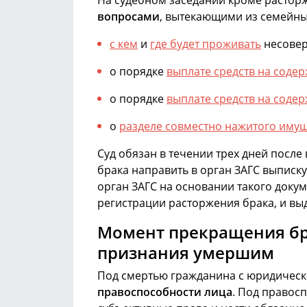
На судебном заседании кроме растор
вопросами
, вытекающими из семейны
с кем
и
где будет проживать
несовер
о порядке
выплате средств на соде
о порядке
выплате средств на соде
о
разделе совместно нажитого иму
Суд обязан в течении трех дней после
брака направить в орган ЗАГС выписк
орган ЗАГС на основании такого докум
регистрации расторжения брака, и выд
Момент прекращения бра
признания умершим
Под смертью гражданина с юридичес
правоспособности лица
. Под правос