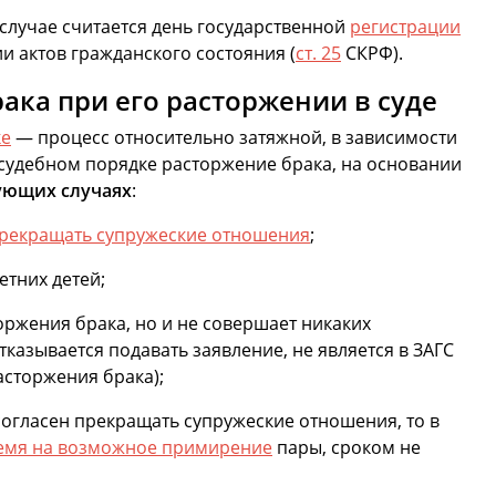
случае считается день государственной
регистрации
и актов гражданского состояния (
ст. 25
СКРФ).
ка при его расторжении в суде
ке
— процесс относительно затяжной, в зависимости
 судебном порядке расторжение брака, на основании
ующих случаях
:
прекращать супружеские отношения
;
тних детей;
торжения брака, но и не совершает никаких
тказывается подавать заявление, не является в ЗАГС
асторжения брака);
 согласен прекращать супружеские отношения, то в
емя на возможное примирение
пары, сроком не