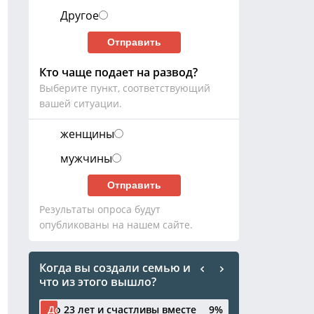
Другое
Кто чаще подает на развод?
Выберите пункт, соответствующий
вашей ситуации.
женщины
мужчины
Результаты опроса будут
опубликованы на нашем сайте.
Когда вы создали семью и
что из этого вышло?
До 23 лет и счастливы вместе
До 23 лет и счастливы вместе
9%
9%