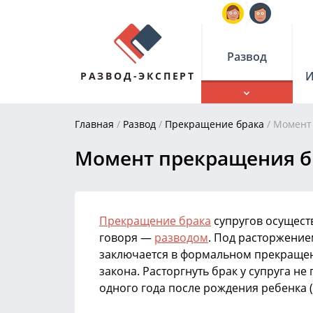
Развод
И
РАЗВОД-ЭКСПЕРТ
Главная
/
Развод
/
Прекращение брака
/
Момент
Момент прекращения б
Прекращение брака
супругов осущест
говоря —
разводом
. Под расторжение
заключается в формальном прекраще
закона. Расторгнуть брак у супруга не
одного года после рождения ребенка (