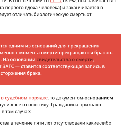
ти. В соответствии со
ст. 17
ГК РФ, она начинается с
а первого вдоха человека) и заканчивается в
едует отличать биологическую смерть от
ется одним из
оснований для прекращения
Именно с момента смерти прекращаются брачно-
. На основании
свидетельства о смерти
,
т ЗАГС — ставится соответствующая запись в
асторжения брака.
в судебном порядке
, то документом-
основанием
ступившее в свою силу. Гражданина признают
в том случае:
ства в течение пяти лет отсутствовали какие-либо