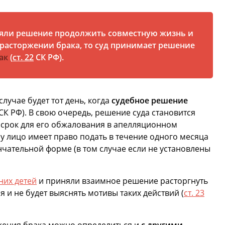
няли решение продолжить совместную жизнь и
 расторжении брака, то суд принимает решение
ак
(
ст. 22
СК РФ).
лучае будет тот день, когда
судебное решение
СК РФ). В свою очередь, решение суда становится
т срок для его обжалования в апелляционном
у лицо имеет право подать в течение одного месяца
нчательной форме (в том случае если не установлены
их детей
и приняли взаимное решение расторгнуть
я и не будет выяснять мотивы таких действий (
ст. 23