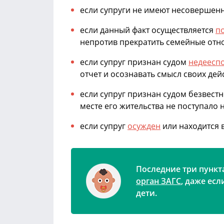
если супруги не имеют несовершенно
если данный факт осуществляется
п
непротив прекратить семейные отн
если супруг признан судом
недеесп
отчет и осознавать смысл своих дейс
если супруг признан судом безвестно
месте его жительства не поступало
если супруг
осужден
или находится в
Последние три пункт
орган ЗАГС
, даже ес
дети.