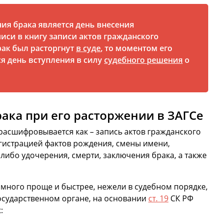
я брака является день внесения
иси в книгу записи актов гражданского
рак был расторгнут
в суде
, то моментом его
я день вступления в силу
судебного решения
о
ка при его расторжении в ЗАГСе
 расшифровывается как – запись актов гражданского
егистрацией фактов рождения, смены имени,
либо удочерения, смерти, заключения брака, а также
много проще и быстрее, нежели в судебном порядке,
государственном органе, на основании
ст. 19
СК РФ
х
: