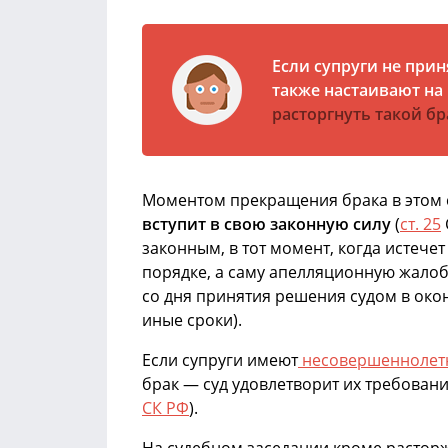
Если супруги не при
также настаивают на
расторгнуть такой бр
Моментом прекращения брака в этом с
вступит в свою законную силу
(
ст. 25
законным, в тот момент, когда истече
порядке, а саму апелляционную жалоб
со дня принятия решения судом в око
иные сроки).
Если супруги имеют
несовершеннолетн
брак — суд удовлетворит их требовани
СК РФ
).