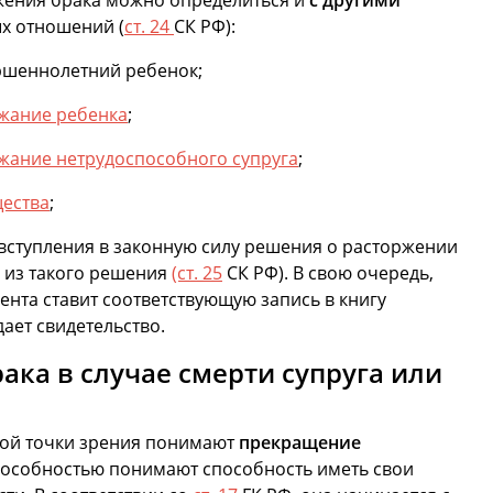
жения брака можно определиться и
с другими
х отношений (
ст. 24
СК РФ):
шеннолетний ребенок;
ржание ребенка
;
ржание нетрудоспособного супруга
;
щества
;
 вступления в законную силу решения о расторжении
у из такого решения
(ст. 25
СК РФ). В свою очередь,
ента ставит соответствующую запись в книгу
ает свидетельство.
ка в случае смерти супруга или
кой точки зрения понимают
прекращение
пособностью понимают способность иметь свои