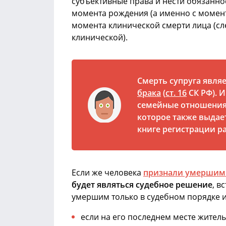
субъективные права и нести обязаннос
момента рождения (а именно с момент
момента клинической смерти лица (сл
клинической).
Смерть супруга явля
брака
(
ст. 16
СК РФ). 
семейные отношения
которое также выдае
книге регистрации р
Если же человека
признали умершим 
будет являться судебное решение
, в
умершим только в судебном порядке и 
если на его последнем месте житель