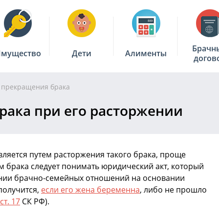
Брачн
мущество
Дети
Алименты
догов
 прекращения брака
рака при его расторжении
вляется путем расторжения такого брака, проще
м брака следует понимать юридический акт, который
нии брачно-семейных отношений на основании
 получится,
если его жена беременна
, либо не прошло
ст. 17
СК РФ).