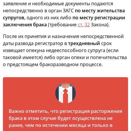
заявление и необходимые документы подаются
непосредственно в орган ЗАГС
по месту жительства
супругов
, одного из них либо
по месту регистрации
заключения брака
(требование
ст. 32
Закона).
После их принятия и назначения непосредственной
даты развода регистратор в
трехдневный
срок
извещает опекуна недееспособного супруга (если
таковой имеется) либо орган опеки и попечительства
о предстоящем бракоразводном процессе.
Важно отметить, что регистрация расторжения
брака в этом случае будет осуществлена не
ранее, чем по истечении месяца и только в