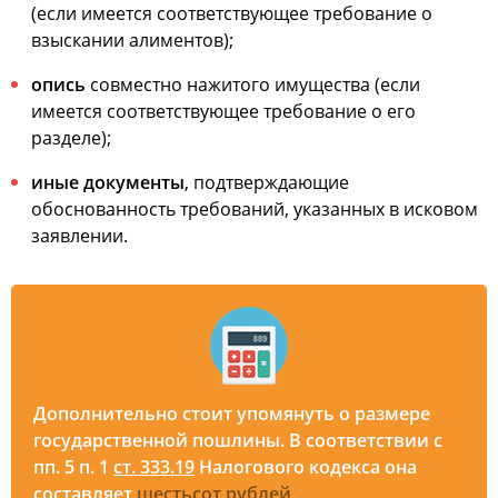
(если имеется соответствующее требование о
взыскании алиментов);
опись
совместно нажитого имущества (если
имеется соответствующее требование о его
разделе);
иные документы
, подтверждающие
обоснованность требований, указанных в исковом
заявлении.
Дополнительно стоит упомянуть о
размере
государственной пошлины
. В соответствии с
пп. 5 п. 1
ст. 333.19
Налогового кодекса она
составляет
шестьсот рублей
.