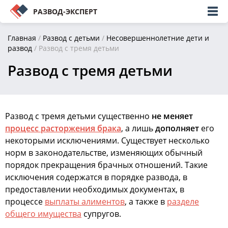
РАЗВОД-ЭКСПЕРТ
Главная
/
Развод с детьми
/
Несовершеннолетние дети и
развод
/
Развод с тремя детьми
Развод с тремя детьми
Развод с тремя детьми существенно
не меняет
процесс расторжения брака
, а лишь
дополняет
его
некоторыми исключениями. Существует несколько
норм в законодательстве, изменяющих обычный
порядок прекращения брачных отношений. Такие
исключения содержатся в порядке развода, в
предоставлении необходимых документах, в
процессе
выплаты алиментов
, а также в
разделе
общего имущества
супругов.