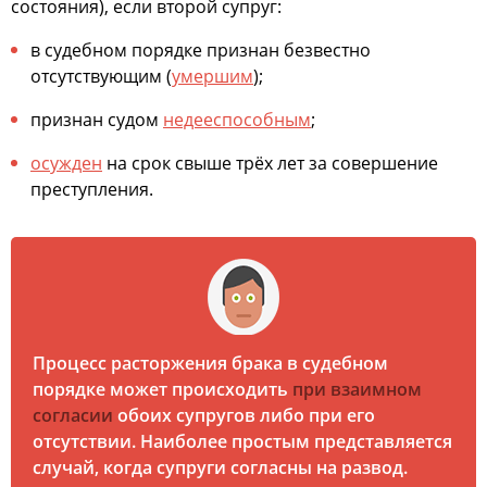
состояния), если второй супруг:
в судебном порядке признан безвестно
отсутствующим (
умершим
);
признан судом
недееспособным
;
осужден
на срок свыше трёх лет за совершение
преступления.
Процесс расторжения брака в судебном
порядке может происходить
при взаимном
согласии
обоих супругов либо при его
отсутствии. Наиболее простым представляется
случай, когда супруги согласны на развод.