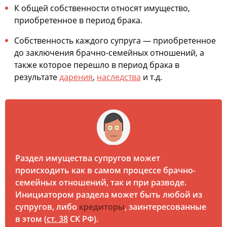
К общей собственности относят имущество,
приобретенное в период брака.
Собственность каждого супруга — приобретенное
до заключения брачно-семейных отношений, а
также которое перешло в период брака в
результате
дарения
,
наследства
и т.д.
Раздел имущества супругов может
происходить как в самом процессе брачно-
семейных отношений, так и при разводе.
Инициатором раздела может быть любой из
супругов, либо
кредиторы
, заинтересованные
в этом (
ст. 38
СК РФ).