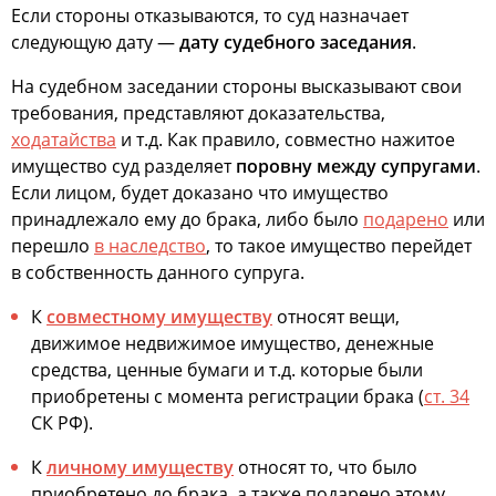
Если стороны отказываются, то суд назначает
следующую дату —
дату судебного заседания
.
На судебном заседании стороны высказывают свои
требования, представляют доказательства,
ходатайства
и т.д. Как правило, совместно нажитое
имущество суд разделяет
поровну между супругами
.
Если лицом, будет доказано что имущество
принадлежало ему до брака, либо было
подарено
или
перешло
в наследство
, то такое имущество перейдет
в собственность данного супруга.
К
совместному имуществу
относят вещи,
движимое недвижимое имущество, денежные
средства, ценные бумаги и т.д. которые были
приобретены с момента регистрации брака (
ст. 34
СК РФ).
К
личному имуществу
относят то, что было
приобретено до брака, а также подарено этому