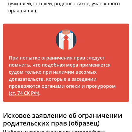
(учителей, соседей, родственников, участкового
врача и т.д.).
При попытке ограничения прав следует
помнить, что подобная мера применяется
судом только при наличии весомых
доказательств, которые в заседании
проверяются органами опеки и прокурором
(
ст. 74 СК РФ
).
Исковое заявление об ограничении
родительских прав (образец)