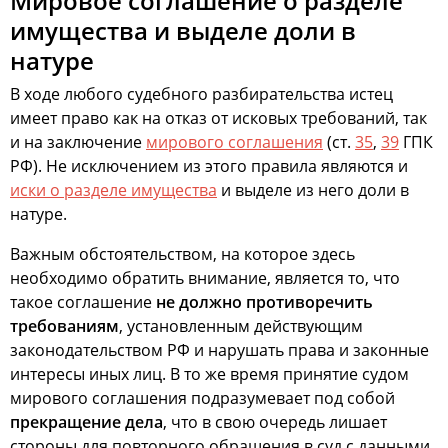
Мировое соглашение о разделе
имущества и выделе доли в
натуре
В ходе любого судебного разбирательства истец
имеет право как на отказ от исковых требований, так
и на заключение
мирового соглашения
(ст.
35
,
39
ГПК
РФ). Не исключением из этого правила являются и
иски о разделе имущества
и выделе из него доли в
натуре.
Важным обстоятельством, на которое здесь
необходимо обратить внимание, является то, что
такое соглашение
не должно противоречить
требованиям
, установленным действующим
законодательством РФ и нарушать права и законные
интересы иных лиц. В то же время принятие судом
мирового соглашения подразумевает под собой
прекращение дела
, что в свою очередь лишает
стороны для повторного обращения в суд с данными