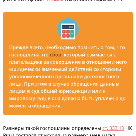
Прежде всего, необходимо помнить о том, что
госпошлина это
сбор
, который взимается с
плательщика за совершение в отношении него
юридически значимый действий со стороны
уполномоченного органа или должностного
лица. При этом в случае обращения данным
лицом в суд общей юрисдикции или к
мировому судье она должна быть уплачена до
момента обращения.
Размеры такой госпошлины определены
ст. 333.19
НК
РФ и составляют исходя из
размера цены иска
: