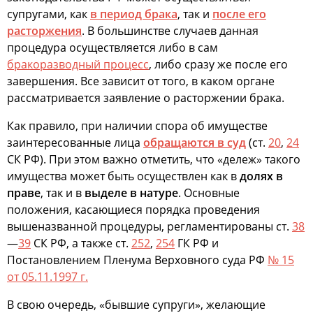
супругами, как
в период брака
, так и
после его
расторжения
. В большинстве случаев данная
процедура осуществляется либо в сам
бракоразводный процесс
, либо сразу же после его
завершения. Все зависит от того, в каком органе
рассматривается заявление о расторжении брака.
Как правило, при наличии спора об имуществе
заинтересованные лица
обращаются в суд
(ст.
20
,
24
СК РФ). При этом важно отметить, что «дележ» такого
имущества может быть осуществлен как в
долях в
праве
, так и в
выделе в натуре
. Основные
положения, касающиеся порядка проведения
вышеназванной процедуры, регламентированы ст.
38
—
39
СК РФ, а также ст.
252
,
254
ГК РФ и
Постановлением Пленума Верховного суда РФ
№ 15
от 05.11.1997 г.
В свою очередь, «бывшие супруги», желающие